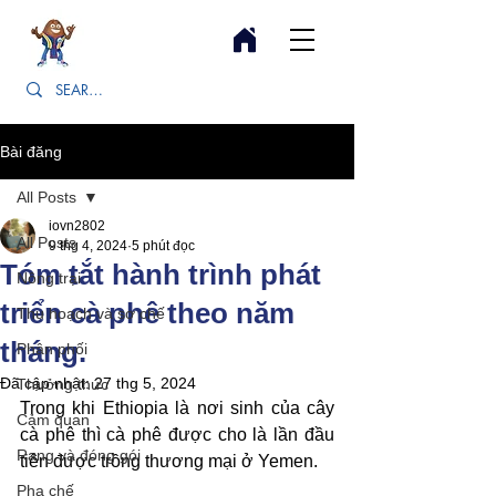
Bài đăng
All Posts
iovn2802
All Posts
9 thg 4, 2024
5 phút đọc
Tóm tắt hành trình phát
Nông trại
triển cà phê theo năm
Thu hoạch và sơ chế
tháng.
Phân phối
Đã cập nhật:
27 thg 5, 2024
Thưởng thức
Trong khi Ethiopia là nơi sinh của cây 
Cảm quan
cà phê thì cà phê được cho là lần đầu 
Rang và đóng gói
tiên được trồng thương mại ở Yemen.
Pha chế