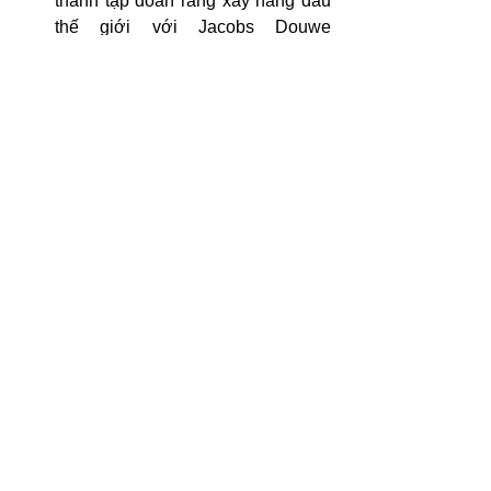
thành tập đoàn rang xay hàng đầu 
thế giới với Jacobs Douwe 
Egberts, Keurig Green Mountain và 
các thương hiệu khác.
2017: SCAA của Mỹ và SCAE của 
Châu Âu hợp nhất thành Hiệp hội 
Cà phê Đặc sản, SCA.
Nguồn: Coffee and Wine Two 
World Compared (Morten 
Scholer)
https://video.wixstatic.com/video/d13836_d7c5717
ae5014a859240ffcb09484f13/480p/mp4/file.mp4