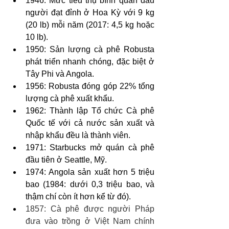
1946: Mức tiêu thụ bình quân đầu 
người đạt đỉnh ở Hoa Kỳ với 9 kg 
(20 lb) mỗi năm (2017: 4,5 kg hoặc 
10 lb).
1950: Sản lượng cà phê Robusta 
phát triển nhanh chóng, đặc biệt ở 
Tây Phi và Angola.
1956: Robusta đóng góp 22% tổng 
lượng cà phê xuất khẩu.
1962: Thành lập Tổ chức Cà phê 
Quốc tế với cả nước sản xuất và 
nhập khẩu đều là thành viên.
1971: Starbucks mở quán cà phê 
đầu tiên ở Seattle, Mỹ.
1974: Angola sản xuất hơn 5 triệu 
bao (1984: dưới 0,3 triệu bao, và 
thậm chí còn ít hơn kể từ đó).
1857: Cà phê được người Pháp 
đưa vào trồng ở Việt Nam chính 