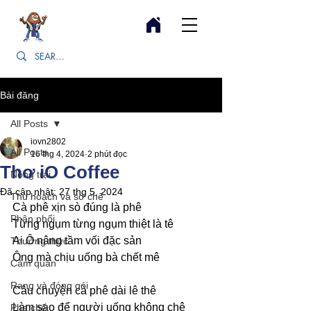
Bài đăng
All Posts
iovn2802
All Posts
16 thg 4, 2024
2 phút đọc
Thơ iO Coffee
Nông trại
Đã cập nhật:
27 thg 5, 2024
Thu hoạch và sơ chế
Cà phê xịn sò đúng là phê 
Phân phối
Từng ngụm từng ngụm thiệt là tê 
Ai Ô nâng tầm vối đặc sản 
Thưởng thức
Ông mà chịu uống bà chết mê 
Cảm quan
Rang và đóng gói
Câu chuyện cà phê dài lê thê 
Làm sao để người uống không chê 
Pha chế