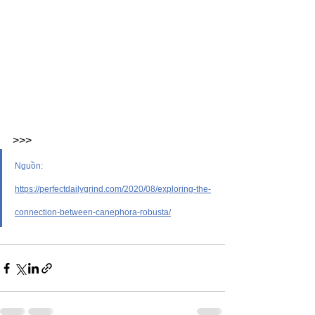
>>>
Nguồn: 
https://perfectdailygrind.com/2020/08/exploring-the-
connection-between-canephora-robusta/