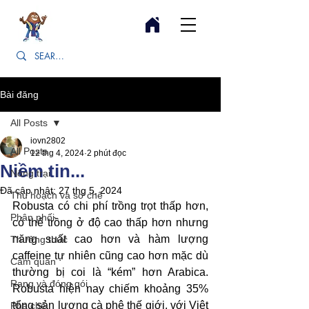
Bài đăng
All Posts
iovn2802
All Posts
12 thg 4, 2024
2 phút đọc
Niềm tin...
Nông trại
Đã cập nhật:
27 thg 5, 2024
Thu hoạch và sơ chế
Robusta có chi phí trồng trọt thấp hơn, 
Phân phối
có thể trồng ở độ cao thấp hơn nhưng 
năng suất cao hơn và hàm lượng 
Thưởng thức
caffeine tự nhiên cũng cao hơn mặc dù 
Cảm quan
thường bị coi là “kém” hơn Arabica. 
Rang và đóng gói
Robusta hiện nay chiếm khoảng 35% 
tổng sản lượng cà phê thế giới, với Việt 
Pha chế