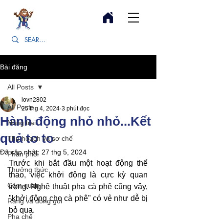
Bài đăng
All Posts
iovn2802
All Posts
25 thg 4, 2024
3 phút đọc
Hành động nhỏ nhỏ...Kết
Nông trại
quả to to
Thu hoạch và sơ chế
Đã cập nhật:
27 thg 5, 2024
Phân phối
Trước khi bắt đầu một hoạt động thể 
Thưởng thức
thao, việc khởi động là cực kỳ quan 
Cảm quan
trọng. Nghệ thuật pha cà phê cũng vậy, 
"khởi động cho cà phê" có vẻ như dễ bị 
Rang và đóng gói
bỏ qua.
Pha chế