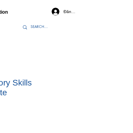
Đăng nhập
tion
y Skills
te