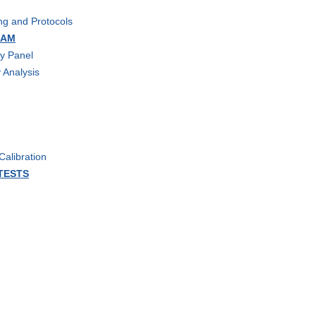
ng and Protocols
RAM
ry Panel
 Analysis
alibration
 TESTS