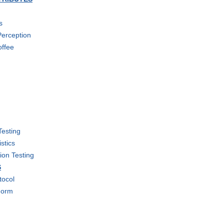
s
Perception
offee
Testing
stics
ion Testing
S
tocol
Form