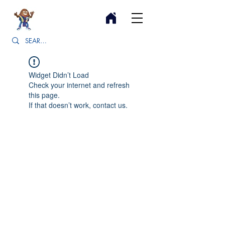
Widget Didn’t Load
Check your internet and refresh
this page.
If that doesn’t work, contact us.
Cà Phê Đặc Sản
Covid khiến cả thế giới chao đảo và ngưng trệ, ống
kính khủng hoảng bao trọn toàn cầu, nhưng lia góc
máy theo hướng sáng, ta có thể bắt trọn cơ hội
sống chậm lại và chăm chút cho bản thân. Tôi tự
hỏi, phải chăng thời điểm mối lương duyên giữa tôi
và cà phê đã đến độ chín. Tôi bắt đầu dành trọn